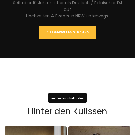
Seit über 10 Jahren ist er als Deutsch / Polnischer DJ
auf
Hochzeiten & Events in NRW unterwegs.
DJ DENWO BESUCHEN
mit Leidenschaft dabei
Hinter den Kulissen